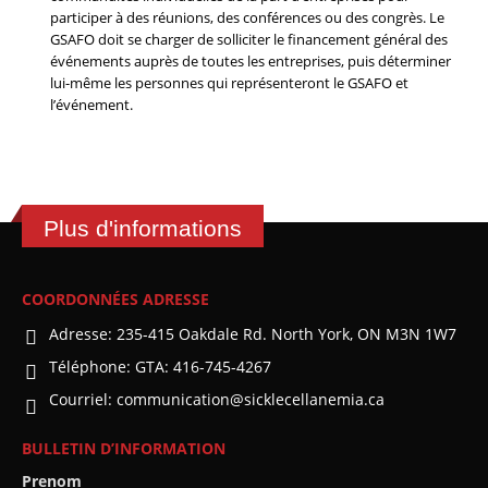
participer à des réunions, des conférences ou des congrès. Le
GSAFO doit se charger de solliciter le financement général des
événements auprès de toutes les entreprises, puis déterminer
lui-même les personnes qui représenteront le GSAFO et
l’événement.
Plus d'informations
COORDONNÉES ADRESSE
Adresse:
235-415 Oakdale Rd. North York, ON M3N 1W7
Téléphone:
GTA: 416-745-4267
Courriel:
communication@sicklecellanemia.ca
BULLETIN D’INFORMATION
Prenom